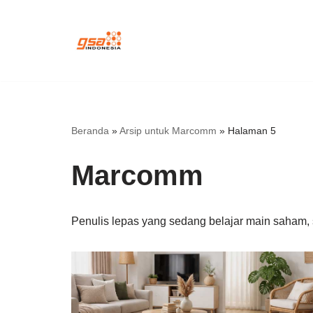
Lompat
ke
konten
Beranda
»
Arsip untuk Marcomm
»
Halaman 5
Marcomm
Penulis lepas yang sedang belajar main saham, s