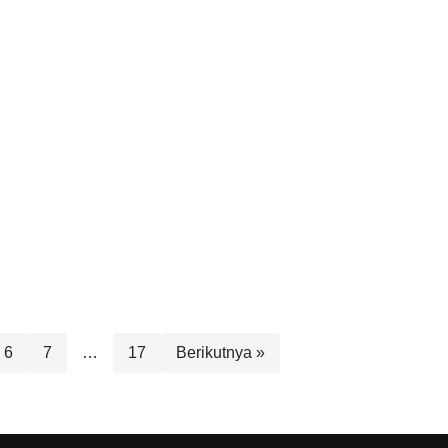
6
7
…
17
Berikutnya »