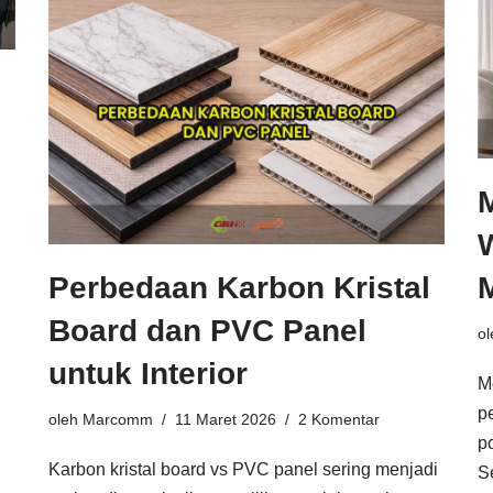
M
W
Perbedaan Karbon Kristal
i
Board dan PVC Panel
o
untuk Interior
Mo
p
oleh
Marcomm
11 Maret 2026
2 Komentar
p
Karbon kristal board vs PVC panel sering menjadi
S