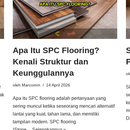
Apa Itu SPC Flooring?
Kenali Struktur dan
Keunggulannya
o
oleh
Marcomm
14 April 2026
r
S
ak
s
Apa itu SPC flooring adalah pertanyaan yang
k
sering muncul ketika seseorang mencari alternatif
m
lantai yang kuat, tahan lama, dan memiliki
D
tampilan modern. SPC flooring
(Stone…
Selengkapnya »