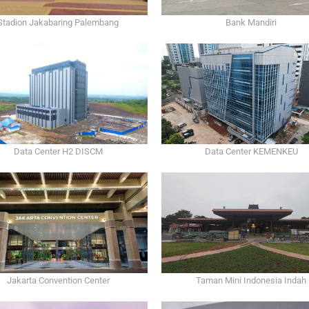
Bank Mandiri
Stadion Jakabaring Palembang
Data Center H2 DISCM
Data Center KEMENKEU
Jakarta Convention Center
Taman Mini Indonesia Indah