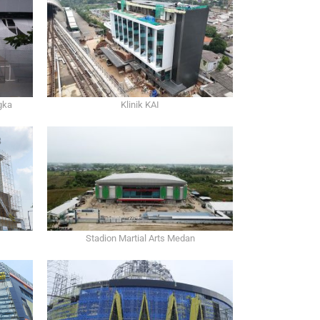
gka
Klinik KAI
Stadion Martial Arts Medan