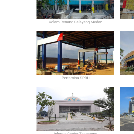
Kolam Renang Selayang Medan
Pertamina SPBU
Islamic Center Tangerang