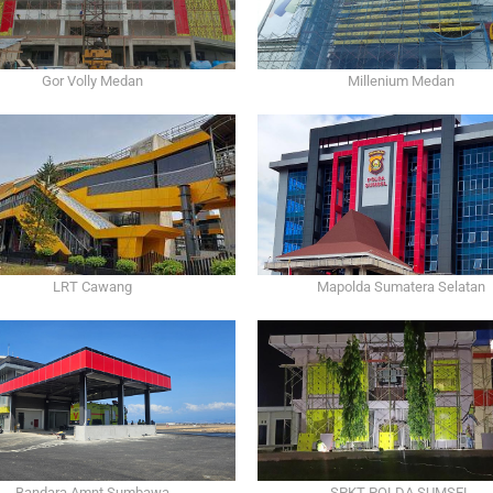
Gor Volly Medan
Millenium Medan
Mapolda Sumatera Selatan
LRT Cawang
Bandara Amnt Sumbawa
SPKT POLDA SUMSEL