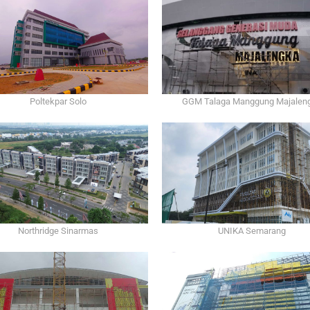
Poltekpar Solo
GGM Talaga Manggung Majalen
Northridge Sinarmas
UNIKA Semarang