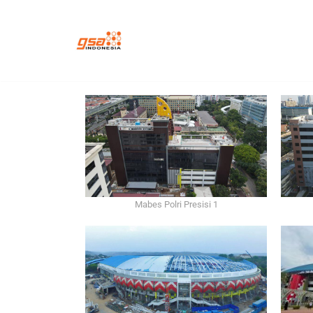
Lompat
ke
konten
Mabes Polri Presisi 1