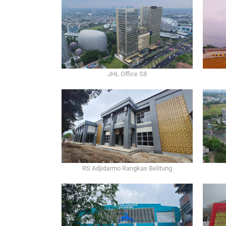
JHL Office S8
RS Adjidarmo Rangkas Belitung