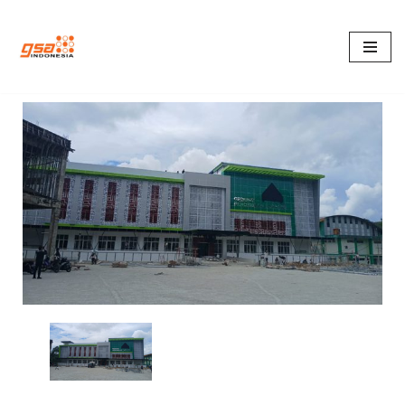
Lompat
ke
konten