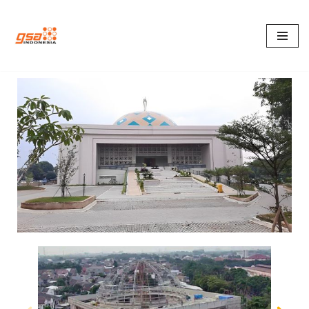
Lompat
ke
konten