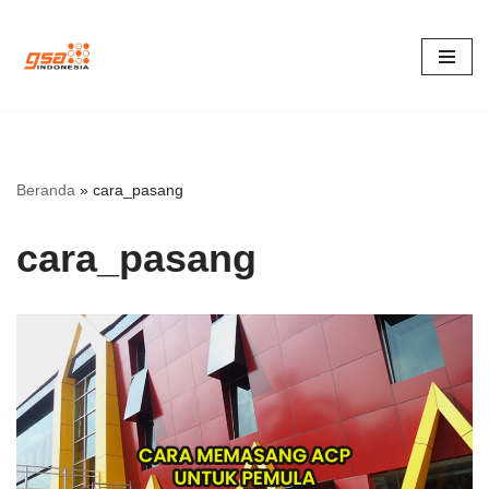
Lompat
ke
konten
Beranda
»
cara_pasang
cara_pasang