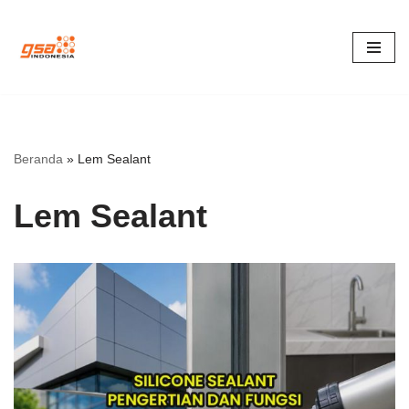
Lompat
ke
konten
Beranda
»
Lem Sealant
Lem Sealant