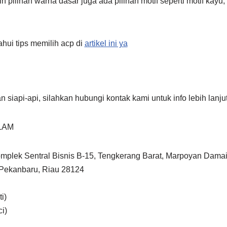
 pilihan warna dasar juga ada pilihan motif seperti motif kayu,
hui tips memilih acp di
artikel ini ya
siapi-api, silahkan hubungi kontak kami untuk info lebih lanjut
LAM
omplek Sentral Bisnis B-15, Tengkerang Barat, Marpoyan Damai
Pekanbaru, Riau 28124
i)
i)