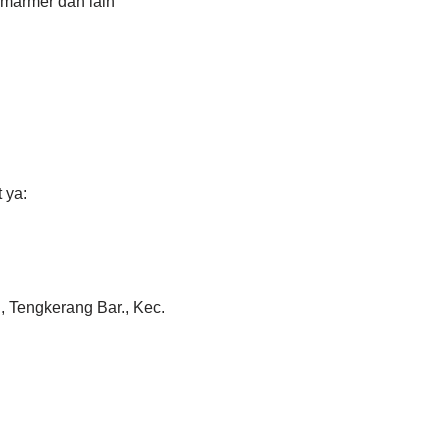
 marmer dan lain
 ya:
, Tengkerang Bar., Kec.