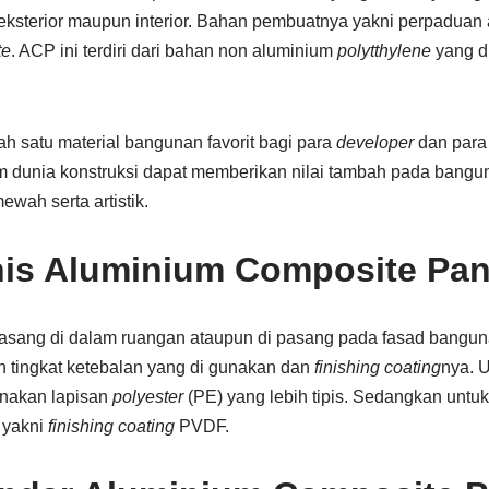
eksterior maupun interior. Bahan pembuatnya yakni perpaduan 
te
. ACP ini terdiri dari bahan non aluminium
polytthylene
yang d
h satu material bangunan favorit bagi para
developer
dan para 
unia konstruksi dapat memberikan nilai tambah pada bangun
ewah serta artistik.
nis Aluminium Composite Pan
pasang di dalam ruangan ataupun di pasang pada fasad bangu
tingkat ketebalan yang di gunakan dan
finishing coating
nya. U
akan lapisan
polyester
(PE) yang lebih tipis. Sedangkan untuk
, yakni
finishing coating
PVDF.