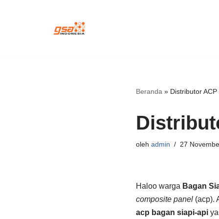
Lompat
ke
konten
Beranda
»
Distributor ACP
Distribu
oleh
admin
27 Novembe
Haloo warga
Bagan Sia
composite panel
(acp).
acp bagan siapi-api
ya