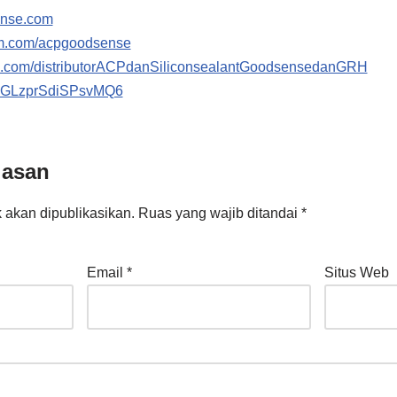
ense.com
am.com/acpgoodsense
ok.com/distributorACPdanSiliconsealantGoodsensedanGRH
/gjGLzprSdiSPsvMQ6
lasan
 akan dipublikasikan.
Ruas yang wajib ditandai
*
Email
*
Situs Web