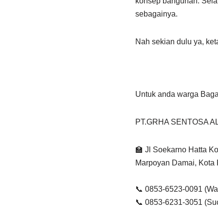
konsep bangunan. Selain
sebagainya.
Nah sekian dulu ya, keta
Untuk anda warga Bagan 
PT.GRHA SENTOSA A
🏫 Jl Soekarno Hatta K
Marpoyan Damai, Kota 
📞 0853-6523-0091 (Wat
📞 0853-6231-3051 (Suc