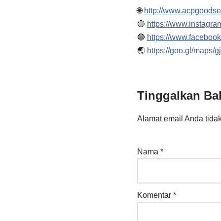
🌐
http://www.acpgoods
🔴
https://www.instagr
🔵
https://www.facebo
🌏
https://goo.gl/maps
Tinggalkan Ba
Alamat email Anda tidak
Nama
*
Komentar
*