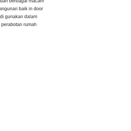
ir dan berbagai macam
angunan baik in door
t di gunakan dalam
ti perabotan rumah