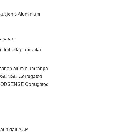
ut jenis Aluminium
asaran.
terhadap api. Jika
bahan aluminium tanpa
ODSENSE Corrugated
l GOODSENSE Corrugated
jauh dari ACP