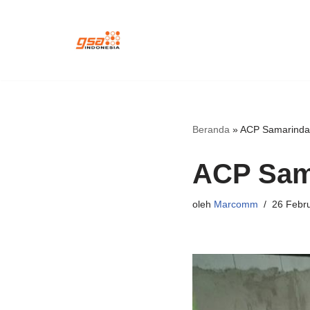
Lompat
ke
konten
Beranda
»
ACP Samarind
ACP Sam
oleh
Marcomm
26 Febru