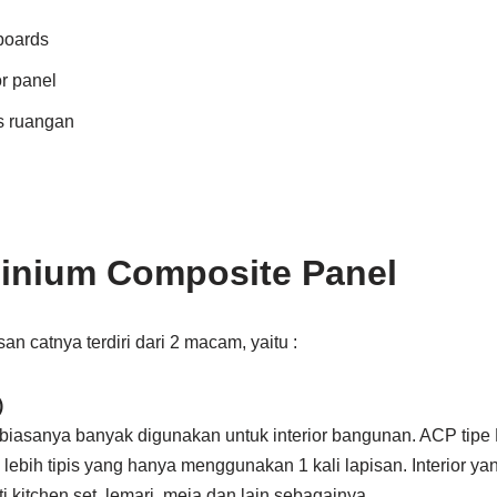
lboards
r panel
s ruangan
inium Composite Panel
n catnya terdiri dari 2 macam, yaitu :
)
 biasanya banyak digunakan untuk interior bangunan. ACP tipe 
lebih tipis yang hanya menggunakan 1 kali lapisan. Interior 
ti kitchen set, lemari, meja dan lain sebagainya.