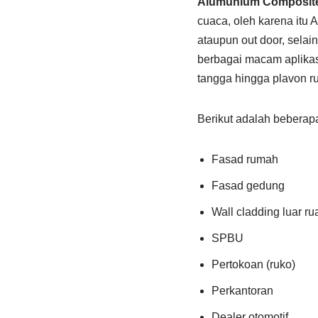
Alumunium Composit
cuaca, oleh karena itu 
ataupun out door, selai
berbagai macam aplikasi
tangga hingga plavon r
Berikut adalah bebera
Fasad rumah
Fasad gedung
Wall cladding luar r
SPBU
Pertokoan (ruko)
Perkantoran
Dealer otomotif