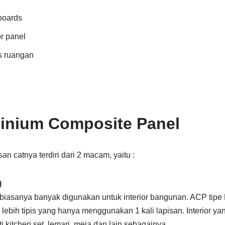
lboards
r panel
s ruangan
inium Composite Panel
n catnya terdiri dari 2 macam, yaitu :
)
 biasanya banyak digunakan untuk interior bangunan. ACP tipe 
lebih tipis yang hanya menggunakan 1 kali lapisan. Interior 
ti kitchen set, lemari, meja dan lain sebagainya.