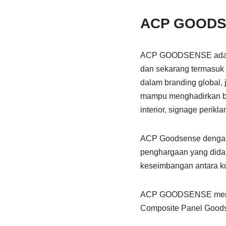
ACP GOOD
ACP GOODSENSE adalah 
dan sekarang termasuk 
dalam branding global, 
mampu menghadirkan ber
interior, signage perikl
ACP Goodsense dengan 
penghargaan yang didap
keseimbangan antara kua
ACP GOODSENSE memilik
Composite Panel Good