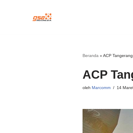
Lompat
ke
konten
Beranda
»
ACP Tangeran
ACP Tan
oleh
Marcomm
14 Mare