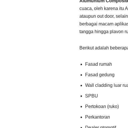
Alumunium Composit
cuaca, oleh karena itu 
ataupun out door, selai
berbagai macam aplikasi
tangga hingga plavon r
Berikut adalah bebera
Fasad rumah
Fasad gedung
Wall cladding luar r
SPBU
Pertokoan (ruko)
Perkantoran
Dealer otomotif