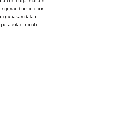
ir dan berbagai macam
angunan baik in door
t di gunakan dalam
ti perabotan rumah