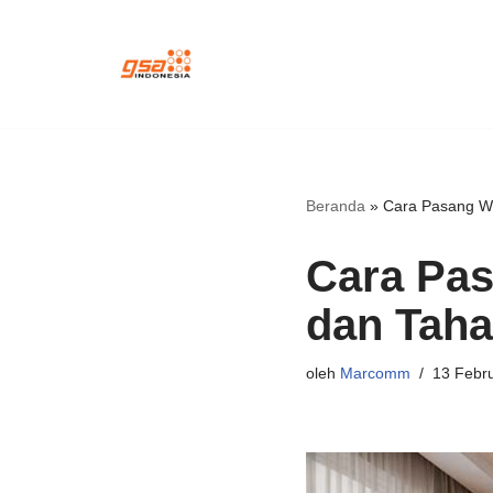
Lompat
ke
konten
Beranda
»
Cara Pasang W
Cara Pas
dan Tah
oleh
Marcomm
13 Febru