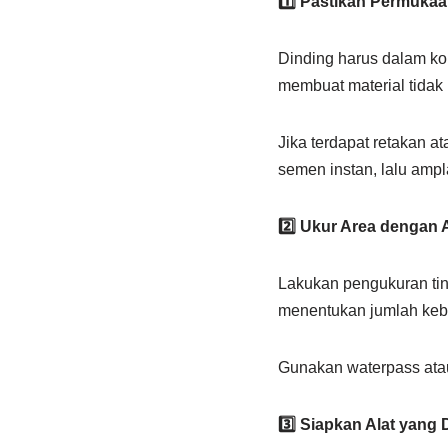
1️⃣ Pastikan Permukaa
Dinding harus dalam kon
membuat material tida
Jika terdapat retakan a
semen instan, lalu ampl
2️⃣ Ukur Area dengan 
Lakukan pengukuran tin
menentukan jumlah keb
Gunakan waterpass atau 
3️⃣ Siapkan Alat yang