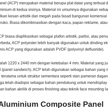
el (ACP) merupakan material berupa plat datar yang terbuat d
minium di kedua sisinya. Material ini umumnya digunakan sebag
lkan kesan artistik dan megah pada fasad bangunan komersial s
au ruko. Biasa dikombinasikan dengan kaca, papan reklame, atau
CP biasa diaplikasikan sebagai plafon artistik, partisi, atau pe
rbeda, ACP polyester lebih banyak digunakan untuk dinding ek
 jenis ACP yang digunakan adalah PVDF (polyvinyl defluoride).
lah 1220 x 2440 mm dengan ketebalan 4 mm. Material yang ju
 (panel sandwich). ACP telah digunakan sebagai bahan yang 
 terutama untuk struktur sementara seperti stan pameran dagan
juga telah diadopsi sebagai bahan pendukung untuk mendisplay k
an bahan akrilik di proses finishing atau teknik face mounting l
 Aluminium Composite Panel