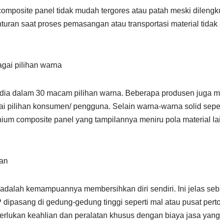
mposite panel tidak mudah tergores atau patah meski dileng
nturan saat proses pemasangan atau transportasi material tid
gai pilihan warna
sedia dalam 30 macam pilihan warna. Beberapa produsen juga m
pilihan konsumen/ pengguna. Selain warna-warna solid seperti
minium composite panel yang tampilannya meniru pola material l
kan
adalah kemampuannya membersihkan diri sendiri. Ini jelas se
 dipasang di gedung-gedung tinggi seperti mal atau pusat pert
ukan keahlian dan peralatan khusus dengan biaya jasa yang 