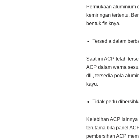
Permukaan aluminium co
kemiringan tertentu. Be
bentuk fisiknya.
Tersedia dalam berba
Saat ini ACP telah ter
ACP dalam warna sesuai 
dll., tersedia pola alu
kayu.
Tidak perlu dibersih
Kelebihan ACP lainnya 
terutama bila panel ACP
pembersihan ACP memerl