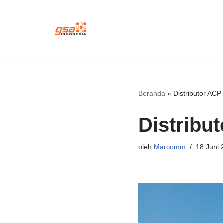
Lompat
ke
konten
Beranda
»
Distributor ACP
Distribu
oleh
Marcomm
18 Juni 