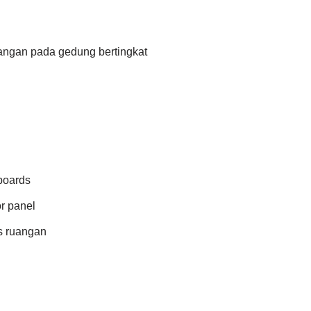
uangan pada gedung bertingkat
lboards
r panel
s ruangan