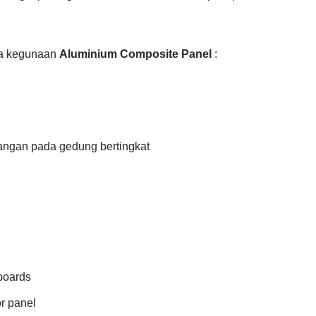
pa kegunaan
Aluminium Composite Panel
:
uangan pada gedung bertingkat
lboards
r panel