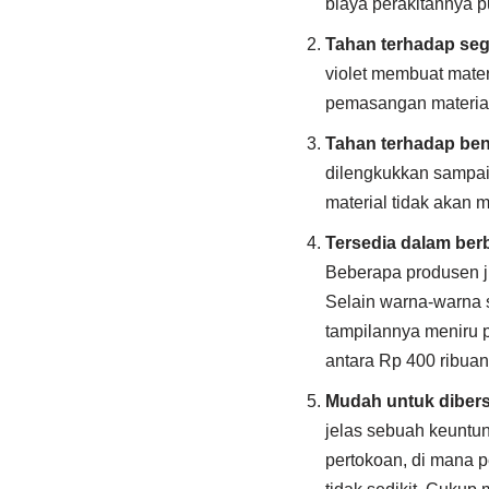
biaya perakitannya p
Tahan terhadap seg
violet membuat mater
pemasangan material
Tahan terhadap ben
dilengkukkan sampai 
material tidak akan 
Tersedia dalam berb
Beberapa produsen j
Selain warna-warna so
tampilannya meniru p
antara Rp 400 ribuan
Mudah untuk dibers
jelas sebuah keuntun
pertokoan, di mana 