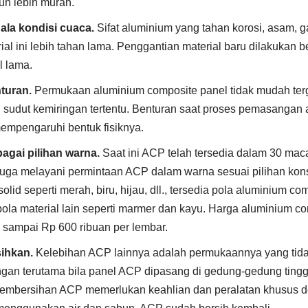
un lebih murah.
ala kondisi cuaca.
Sifat aluminium yang tahan korosi, asam, ga
ial ini lebih tahan lama. Penggantian material baru dilakukan b
 lama.
turan.
Permukaan aluminium composite panel tidak mudah terg
sudut kemiringan tertentu. Benturan saat proses pemasangan a
mempengaruhi bentuk fisiknya.
agai pilihan warna.
Saat ini ACP telah tersedia dalam 30 mac
uga melayani permintaan ACP dalam warna sesuai pilihan ko
lid seperti merah, biru, hijau, dll., tersedia pola aluminium c
ola material lain seperti marmer dan kayu. Harga aluminium co
 sampai Rp 600 ribuan per lembar.
ihkan.
Kelebihan ACP lainnya adalah permukaannya yang tidak s
gan terutama bila panel ACP dipasang di gedung-gedung tinggi
pembersihan ACP memerlukan keahlian dan peralatan khusus d