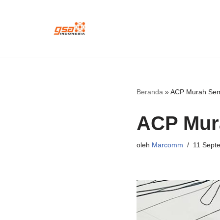
Lompat
ke
konten
Beranda
»
ACP Murah Sem
ACP Mur
oleh
Marcomm
11 Sept