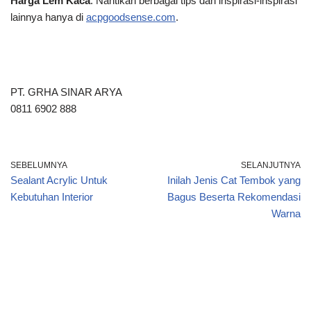
Harga Lem Kaca
. Nantikan berbagai tips dan inspirasi-inspirasi
lainnya hanya di
acpgoodsense.com
.
PT. GRHA SINAR ARYA
0811 6902 888
SEBELUMNYA
SELANJUTNYA
Sealant Acrylic Untuk
Inilah Jenis Cat Tembok yang
Kebutuhan Interior
Bagus Beserta Rekomendasi
Warna