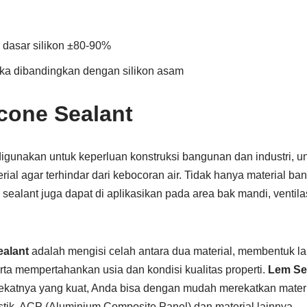
 dasar silikon ±80-90%
 jika dibandingkan dengan silikon asam
icone Sealant
igunakan untuk keperluan konstruksi bangunan dan industri, u
rial agar terhindar dari kebocoran air. Tidak hanya material ba
sealant juga dapat di aplikasikan pada area bak mandi, ventila
ealant
adalah mengisi celah antara dua material, membentuk la
ta mempertahankan usia dan kondisi kualitas properti.
Lem Se
ekatnya yang kuat, Anda bisa dengan mudah merekatkan materia
stik, ACP (Aluminium Composite Panel) dan material lainnya.