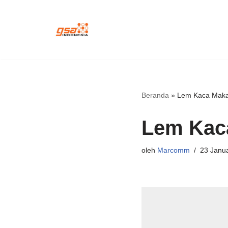
Lompat
ke
konten
Beranda
»
Lem Kaca Maka
Lem Kac
oleh
Marcomm
23 Janua