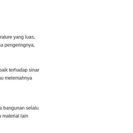
ature yang luas,
sa pengeringnya,
baik terhadap sinar
tau melemahnya
na bangunan selalu
material lain