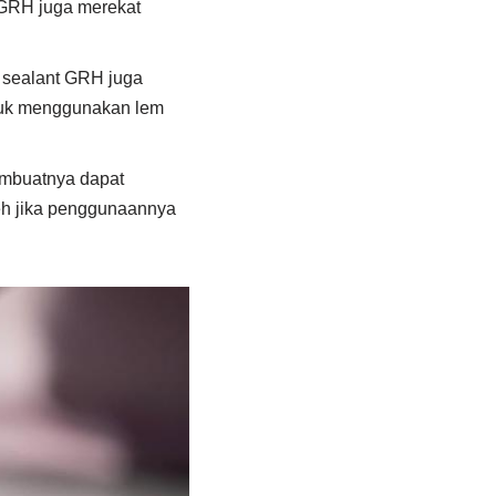
t GRH juga merekat
e sealant GRH juga
tuk menggunakan lem
embuatnya dapat
leh jika penggunaannya