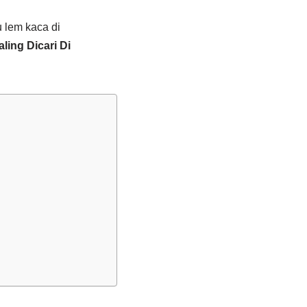
u lem kaca di
ing Dicari Di