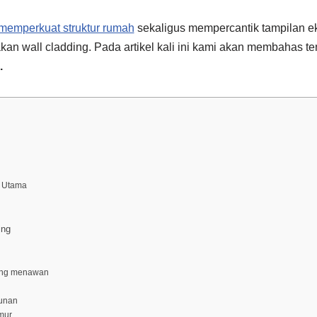
memperkuat struktur rumah
sekaligus mempercantik tampilan ek
an wall cladding. Pada artikel kali ini kami akan membahas t
.
r Utama
ing
yang menawan
gunan
amur