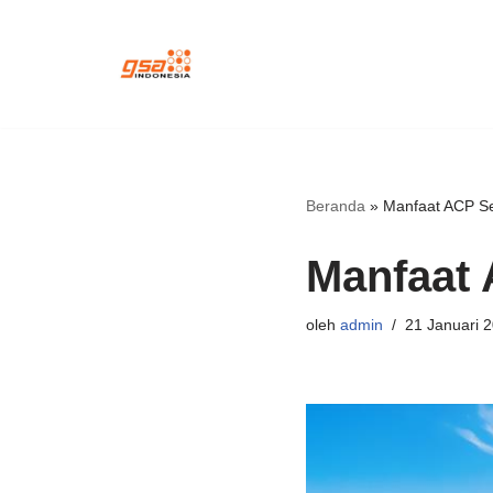
Lompat
ke
konten
Beranda
»
Manfaat ACP Se
Manfaat 
oleh
admin
21 Januari 