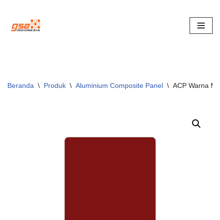
Lompat
ke
konten
Beranda
\
Produk
\
Aluminium Composite Panel
\
ACP Warna Ma