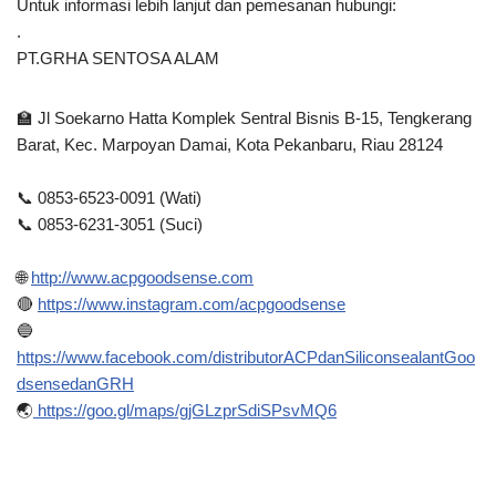
Untuk informasi lebih lanjut dan pemesanan hubungi:
.
PT.GRHA SENTOSA ALAM
🏫 Jl Soekarno Hatta Komplek Sentral Bisnis B-15, Tengkerang
Barat, Kec. Marpoyan Damai, Kota Pekanbaru, Riau 28124
📞 0853-6523-0091 (Wati)
📞 0853-6231-3051 (Suci)
🌐
http://www.acpgoodsense.com
🔴
https://www.instagram.com/acpgoodsense
🔵
https://www.facebook.com/distributorACPdanSiliconsealantGoo
dsensedanGRH
🌏
https://goo.gl/maps/gjGLzprSdiSPsvMQ6