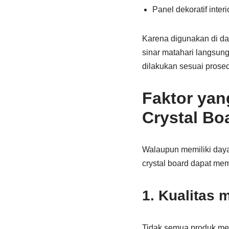
Panel dekoratif interio
Karena digunakan di da
sinar matahari langsun
dilakukan sesuai prosed
Faktor ya
Crystal Bo
Walaupun memiliki daya
crystal board dapat me
1. Kualitas m
Tidak semua produk mem