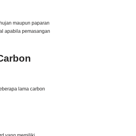
a hujan maupun paparan
mal apabila pemasangan
Carbon
seberapa lama carbon
rd yang memiliki