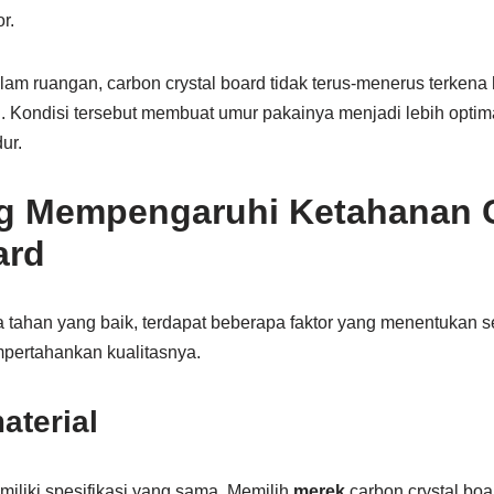
r.
lam ruangan, carbon crystal board tidak terus-menerus terken
g. Kondisi tersebut membuat umur pakainya menjadi lebih opti
ur.
ng Mempengaruhi Ketahanan 
ard
 tahan yang baik, terdapat beberapa faktor yang menentukan 
mpertahankan kualitasnya.
aterial
iliki spesifikasi yang sama. Memilih
merek
carbon crystal boa