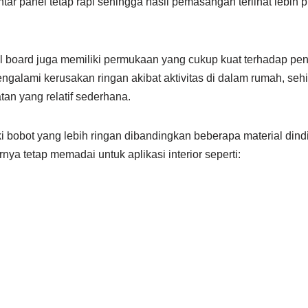
r panel tetap rapi sehingga hasil pemasangan terlihat lebih p
tal board juga memiliki permukaan yang cukup kuat terhadap pe
galami kerusakan ringan akibat aktivitas di dalam rumah, seh
an yang relatif sederhana.
iki bobot yang lebih ringan dibandingkan beberapa material din
rnya tetap memadai untuk aplikasi interior seperti: