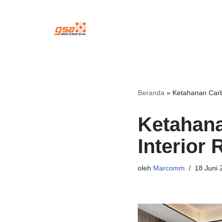
Lompat
ke
konten
Beranda
»
Ketahanan Carb
Ketahana
Interior
oleh
Marcomm
18 Juni 