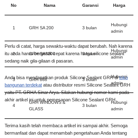
No
Nama
Garansi
Harga
Hubungi
1
GRH SA 200
3 bulan
admin
Perlu di catat, harga sewaktu-waktu dapat berubah. Nah karena
Hubungi
itu anda harus bergerak cepat karena harga silicone sealant
2
GRH SA3200
3 bulan
admin
sedang naik gila-gilaan di pasaran.
Hubungi
Anda bisa mendapatkan produk Silicone Sealant GRH di
toko
3
GRH 368
3 bulan
admin
bangunan terdekat
atau distributor resmi Silicone Sealant GRH
yaitu PT. GRHA Sinar Arya. Silakan hubungi nomor kami pada
akhir artikel ini untuk pemesanan Silicone Sealant GRH.
GRH WINDOWS &
Hubungi
4
3 bulan
GLASS
admin
Terima kasih telah membaca artikel ini
sampai akhir. Semoga
bermanfaat dan dapat menambah pengetahuan Anda tentang